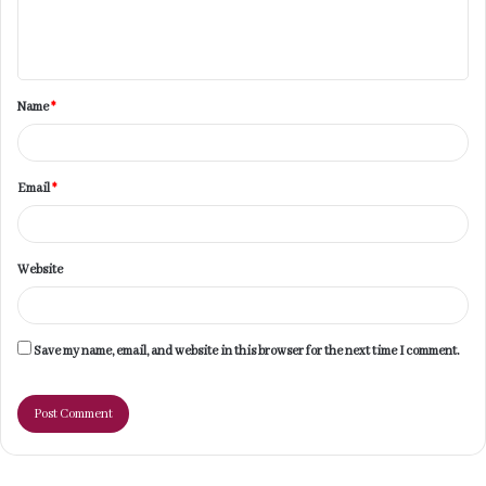
e
n
t
Name
*
*
Email
*
Website
Save my name, email, and website in this browser for the next time I comment.