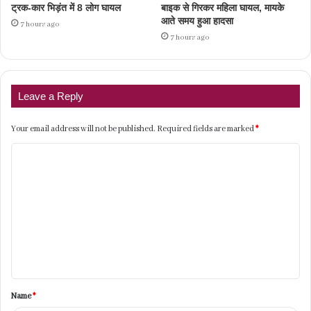
ट्रक-कार भिड़ंत में 8 लोग घायल
बाइक से गिरकर महिला घायल, मायके
आते समय हुआ हादसा
7 hours ago
7 hours ago
Leave a Reply
Your email address will not be published.
Required fields are marked
*
C
o
m
m
e
n
t
Name
*
*