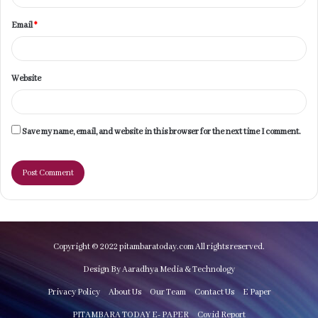
Email
*
Website
Save my name, email, and website in this browser for the next time I comment.
Copyright © 2022 pitambaratoday.com All rights reserved.
Design By Aaradhya Media & Technology
Privacy Policy
About Us
Our Team
Contact Us
E Paper
PITAMBARA TODAY E- PAPER
Covid Report