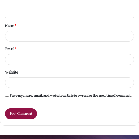
n
t
Name
*
*
Email
*
Website
Save my name, email, and website in this browser for the next time I comment.