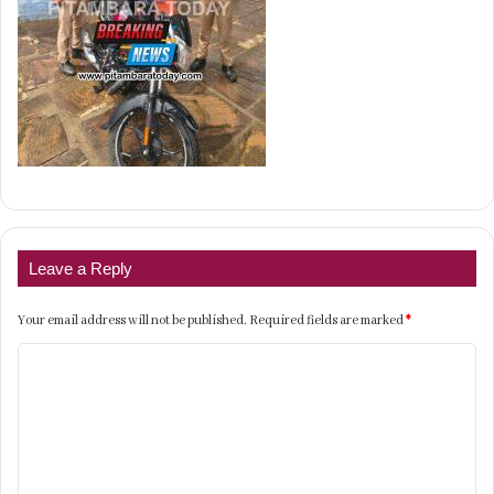
Leave a Reply
Your email address will not be published.
Required fields are marked
*
C
o
m
m
e