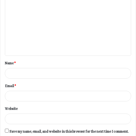
C
o
m
m
e
n
t
Name
*
*
Email
*
Website
Save my name, email, and website in this browser for the next time I comment.