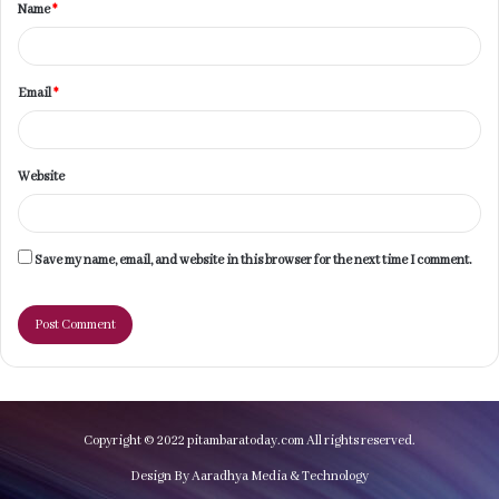
Name
*
*
Email
*
Website
Save my name, email, and website in this browser for the next time I comment.
Copyright © 2022 pitambaratoday.com All rights reserved.
Design By Aaradhya Media & Technology