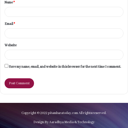
Name
*
*
Email
*
Website
Save my name, email, and website in this browser for the next time I comment.
Copyright © 2022 pitambaratoday.com All rights reserved.
Design By Aaradhya Media & Technology