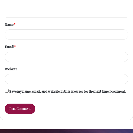
n
t
Name
*
*
Email
*
Website
Save my name, email, and website in this browser for the next time I comment.