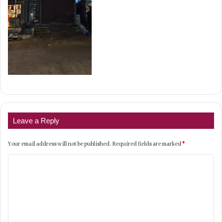
Leave a Reply
Your email address will not be published.
Required fields are marked
*
C
o
m
m
e