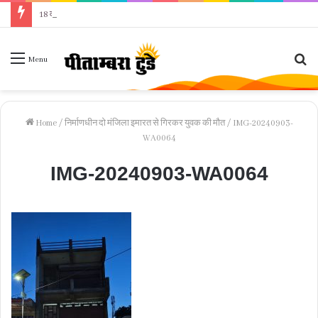
18 वर्षीय किशोरी ने फांसी लगाकर दी जान, पुलिस जांच में जुटी
Se
Menu
fo
Home
/
निर्माणधीन दो मंजिला इमारत से गिरकर युवक की मौत
/
IMG-20240903-
WA0064
IMG-20240903-WA0064