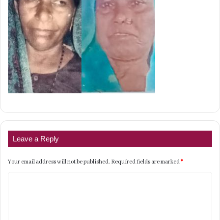
Leave a Reply
Your email address will not be published.
Required fields are marked
*
C
o
m