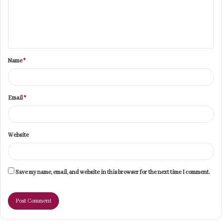
m
e
n
t
Name
*
*
Email
*
Website
Save my name, email, and website in this browser for the next time I comment.