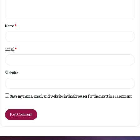
n
t
Name
*
*
Email
*
Website
Save my name, email, and website in this browser for the next time I comment.