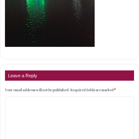
Leave a Reply
Your email address will not be published.
Required fields are marked
*
C
o
m
m
e