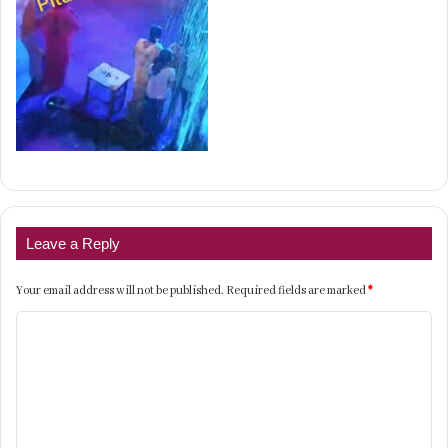
Leave a Reply
Your email address will not be published.
Required fields are marked
*
C
o
m
m
e