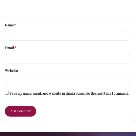
n
t
Name
*
*
Email
*
Website
Save my name, email, and website in this browser for the next time I comment.