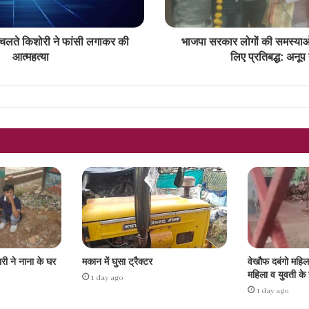
े चलते किशोरी ने फांसी लगाकर की
भाजपा सरकार लोगों की समस्याओ
आत्महत्या
लिए प्रतिबद्ध: अनूप ग
ारी ने नाना के घर
मकान में घुसा ट्रैक्टर
वेखौफ दबंगो महि
महिला व युवती क
1 day ago
1 day ago