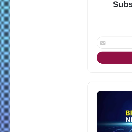
Subs
Enter
your
Email
address