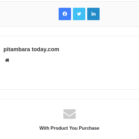
Facebook
Twitter
LinkedIn
pitambara today.com
Website
With Product You Purchase