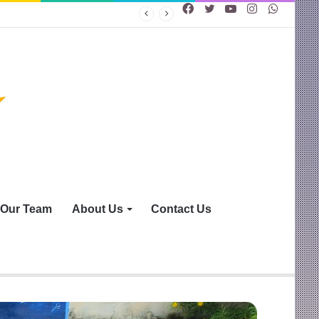
Facebook
Twitter
YouTube
Instagram
WhatsA
Our Team
About Us
Contact Us