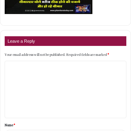
Leave a Reply
Your email address will not be published.
Required fields are marked
*
C
o
m
m
e
n
t
Name
*
*