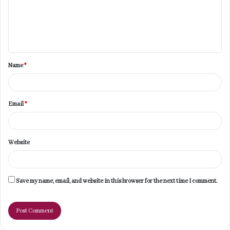
m
e
n
t
Name
*
*
Email
*
Website
Save my name, email, and website in this browser for the next time I comment.