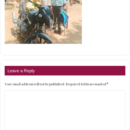
Leave a Reply
Your email address will not be published.
Required fields are marked
*
C
o
m
m
e