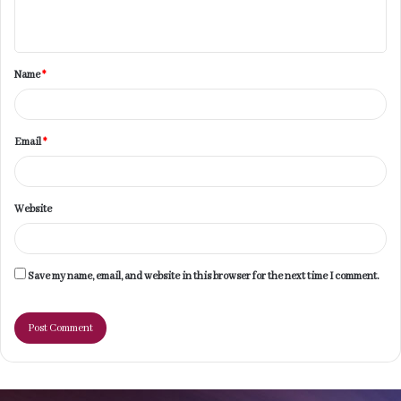
n
t
Name
*
*
Email
*
Website
Save my name, email, and website in this browser for the next time I comment.