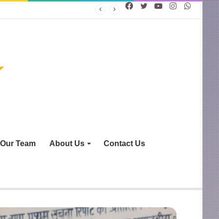
Facebook
Twitter
YouTube
Instagram
WhatsA
Our Team
About Us
Contact Us