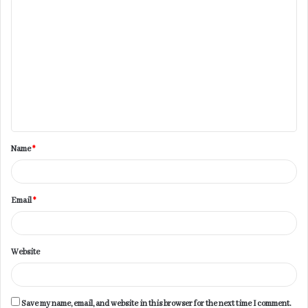
C
o
m
m
e
n
t
Name
*
*
Email
*
Website
Save my name, email, and website in this browser for the next time I comment.