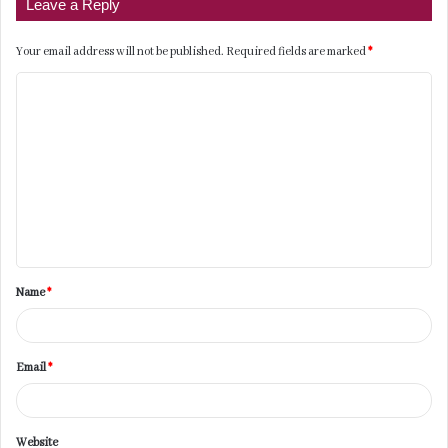
Leave a Reply
Your email address will not be published.
Required fields are marked
*
C
o
m
m
e
n
t
Name
*
*
Email
*
Website