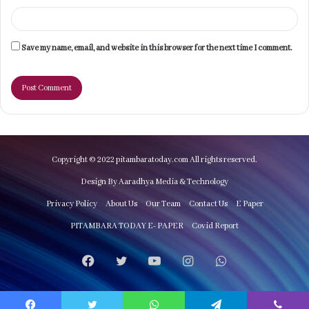
Save my name, email, and website in this browser for the next time I comment.
Copyright © 2022 pitambaratoday.com All rights reserved.
Design By Aaradhya Media & Technology
Privacy Policy
About Us
Our Team
Contact Us
E Paper
PITAMBARA TODAY E- PAPER
Covid Report
Facebook
Twitter
YouTube
Instagram
WhatsApp