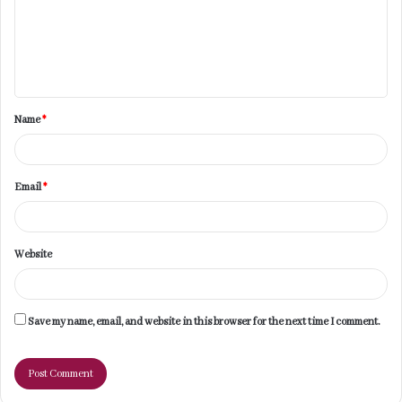
m
e
n
t
Name
*
*
Email
*
Website
Save my name, email, and website in this browser for the next time I comment.