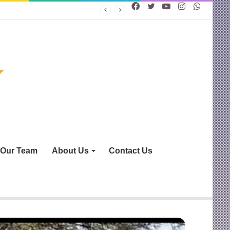
Facebook
Twitter
YouTube
Instagram
WhatsA
Our Team
About Us
Contact Us