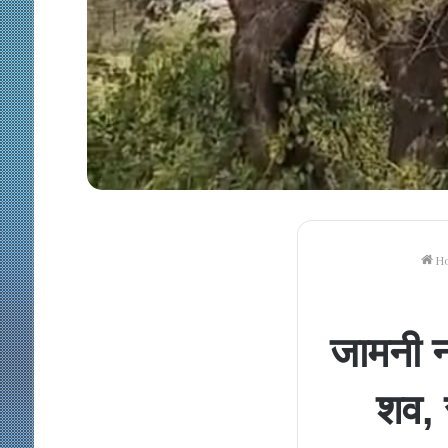
H
जामनी न
शव, 