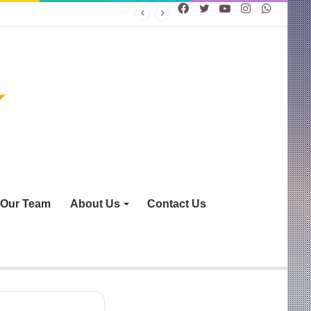
Facebook
Twitter
YouTube
Instagram
WhatsA
Our Team
About Us
Contact Us