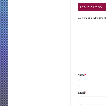
Leave a Reply
Your email address will
C
o
m
m
e
n
t
Name
*
*
Email
*