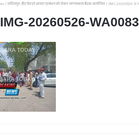
me
/
ललितपुर: हीट वेव एवं आपदा प्रबंधन को लेकर जागरूकता बैठक आयोजित
/
IMG-20260526-W
IMG-20260526-WA0083