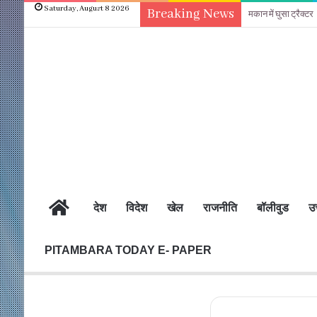
Saturday, August 8 2026
Breaking News
मकान में घुसा ट्रैक्टर
होम
देश
विदेश
खेल
राजनीति
बॉलीवुड
उत
PITAMBARA TODAY E- PAPER