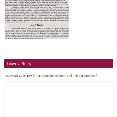
Leave a Reply
Your email address will not be published.
Required fields are marked
*
C
o
m
m
e