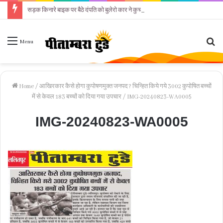
सड़क किनारे बाइक पर बैठे दंपति को बुलेरो कार ने कुचला
Se
Menu
fo
Home
/
आखिरकार कैसे होगा कुपोषणमुक्त जनपद? चिन्हित किये गये 3002 कुपोषित बच्चों
में से केवल 183 बच्चों को दिया गया उपचार
/
IMG-20240823-WA0005
IMG-20240823-WA0005