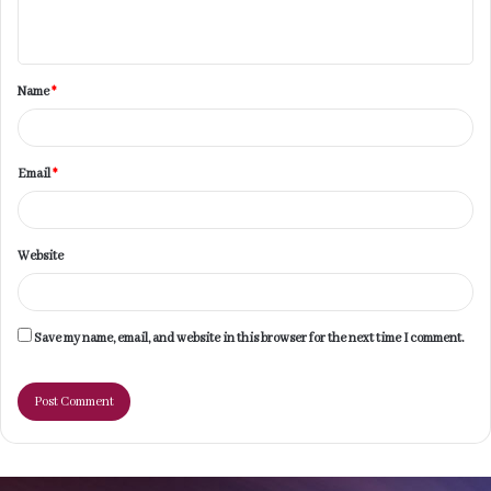
n
t
Name
*
*
Email
*
Website
Save my name, email, and website in this browser for the next time I comment.