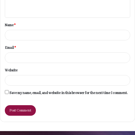
n
t
Name
*
*
Email
*
Website
Save my name, email, and website in this browser for the next time I comment.