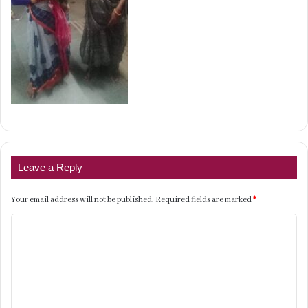
Leave a Reply
Your email address will not be published.
Required fields are marked
*
C
o
m
m
e